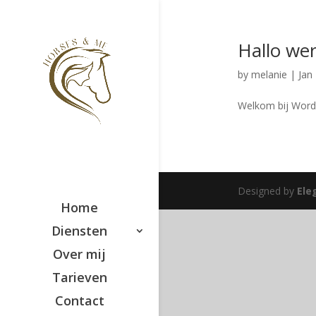
Hallo wer
by
melanie
|
Jan
Welkom bij WordPr
Designed by
Ele
Home
Diensten
Over mij
Tarieven
Contact